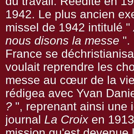
du travail. Réédité en 19
1942. Le plus ancien ex
missel de 1942 intitulé "
nous disons la messe
".
France se déchristianisai
voulait reprendre les ch
messe au cœur de la vie
rédigea avec Yvan Danie
?
", reprenant ainsi une 
journal
La Croix
en 1913,
mission qu'est devenue 