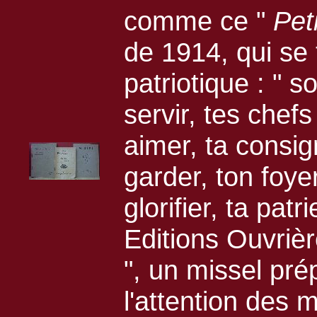
comme ce "
Pet
de 1914, qui se 
patriotique : " 
servir, tes chef
aimer, ta consi
garder, ton foye
glorifier, ta pat
Editions Ouvrièr
", un missel pré
l'attention des m