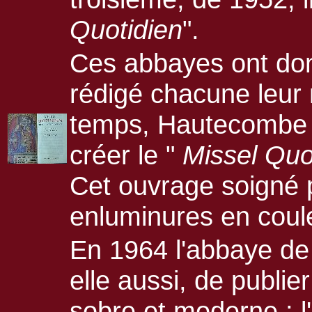
Quotidien
".
Ces abbayes ont don
rédigé chacune leur
temps, Hautecombe e
créer le "
Missel Quo
Cet ouvrage soigné p
enluminures en coul
En 1964 l'abbaye de
elle aussi, de publie
sobre et moderne ; l'