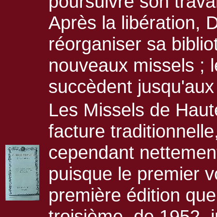
poursuivre son travai
Après la libération,
réorganiser sa biblio
nouveaux missels ; le
succèdent jusqu'aux
Les Missels de Haut
facture traditionnell
cependant nettement 
puisque le premier 
première édition qu
troisième, de 1952, in