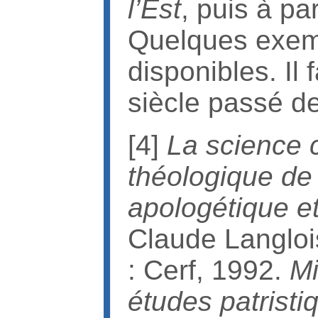
l’Est
, puis à pa
Quelques exemp
disponibles. Il 
siècle passé de
[4]
La science c
théologique de
apologétique et
Claude Langloi
: Cerf, 1992.
Mi
études patristi