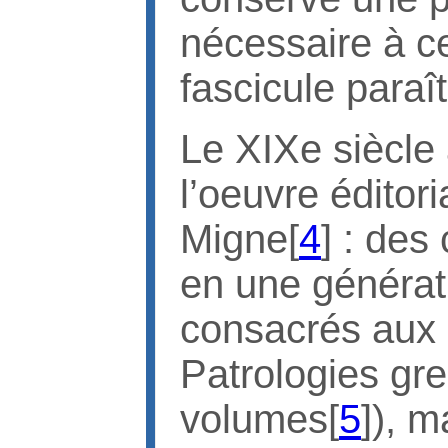
nécessaire à ce
fascicule paraî
Le XIXe siècle 
l’oeuvre éditor
Migne[
4
] : des
en une générat
consacrés aux P
Patrologies gre
volumes[
5
]), m