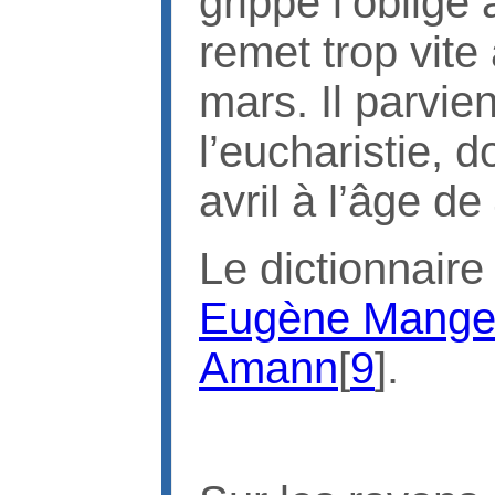
grippe l’oblige 
remet trop vite 
mars. Il parvien
l’eucharistie, d
avril à l’âge de
Le dictionnair
Eugène Mange
Amann
[
9
].