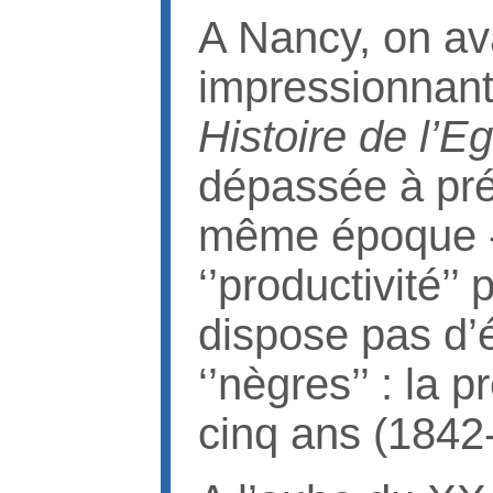
A Nancy, on ava
impressionnant
Histoire de l’Eg
dépassée à prés
même époque -
‘’productivité’
dispose pas d’
‘’nègres’’ : la
cinq ans (184